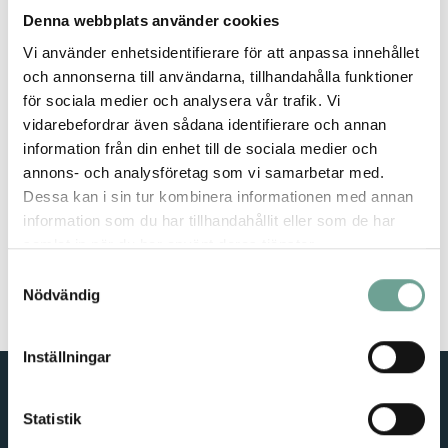
Denna webbplats använder cookies
Vi använder enhetsidentifierare för att anpassa innehållet
och annonserna till användarna, tillhandahålla funktioner
The Future Scouts
för sociala medier och analysera vår trafik. Vi
vidarebefordrar även sådana identifierare och annan
information från din enhet till de sociala medier och
annons- och analysföretag som vi samarbetar med.
Dessa kan i sin tur kombinera informationen med annan
information som du har tillhandahållit eller som de har
samlat in när du har använt deras tjänster.
Samtyckesval
Nödvändig
Inställningar
Statistik