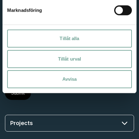
ElectriCITY is a citizen initiative to reduce the climate
Marknadsföring
footprint of cities in collaboration with residents,
businesses, researchers, and municipalities/districts.
Tillåt alla
Subscribe to our newsletter — in Swedish
Email
Tillåt urval
I consent to
processing of personal data
Avvisa
Projects