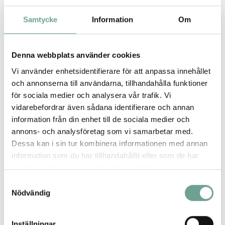
2024-04-11
Samtycke
Information
Om
Dataflöden och AI – nyckel till hållbar
fastighetsförvaltning
Läs mer
Denna webbplats använder cookies
Vi använder enhetsidentifierare för att anpassa innehållet
Aktuellt
Energi
Video
och annonserna till användarna, tillhandahålla funktioner
för sociala medier och analysera vår trafik. Vi
vidarebefordrar även sådana identifierare och annan
information från din enhet till de sociala medier och
annons- och analysföretag som vi samarbetar med.
Dessa kan i sin tur kombinera informationen med annan
information som du har tillhandahållit eller som de har
samlat in när du har använt deras tjänster.
Samtyckesval
Nödvändig
2024-03-13
Världens största trästad reducerar
Inställningar