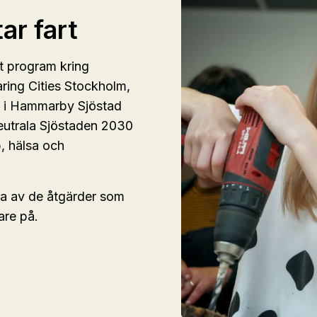
ar fart
lt program kring
ing Cities Stockholm,
i Hammarby Sjöstad
neutrala Sjöstaden 2030
p, hälsa och
a av de åtgärder som
are på.