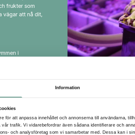
ch frukter som
 vägar att nå dit,
rymmen i
ett hållbart
produktion
Information
r, skapar
amhällets
sstörningar.
cookies
e för att anpassa innehållet och annonserna till användarna, tillh
vår trafik. Vi vidarebefordrar även sådana identifierare och anna
nnons- och analysföretag som vi samarbetar med. Dessa kan i sin