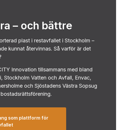
ra – och bättre
orterad plast i restavfallet i Stockholm –
hade kunnat återvinnas. Så varför är det
?
CITY Innovation tillsammans med bland
, Stockholm Vatten och Avfall, Envac,
imersholme och Sjöstadens Västra Sopsug
 bostadsrättsförening.
g som plattform för
fallet