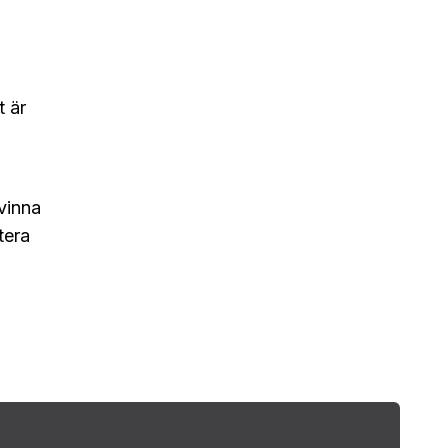
t är
rvinna
tera