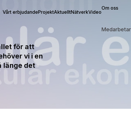
Om oss
Vårt erbjudande
Projekt
Aktuellt
Nätverk
Video
Medarbetar
let för att
ehöver vi i en
å länge det