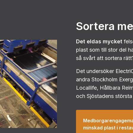
Sortera me
Det eldas mycket
fels
plast som till stor del 
så svårt att sortera rätt
Det undersöker Electri
andra Stockholm Exergi
Locallife, Hållbara Re
och Sjöstadens största
Medborgarengageman
minskad plast i restav