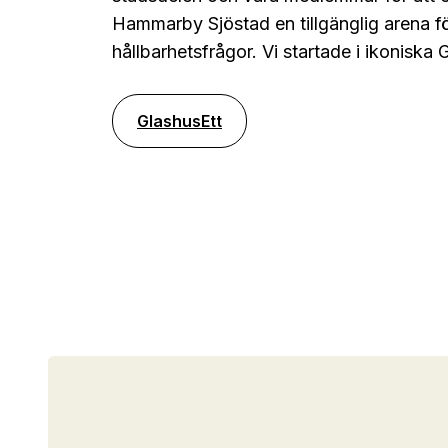
Hammarby Sjöstad en tillgänglig arena 
hållbarhetsfrågor. Vi startade i ikoniska 
GlashusEtt