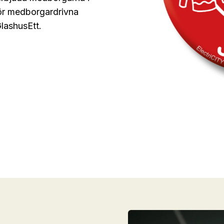
för medborgardrivna
GlashusEtt.