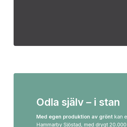
Odla själv – i stan
Med egen produktion av grönt
kan e
Hammarby Sjöstad, med drygt 20.000 i