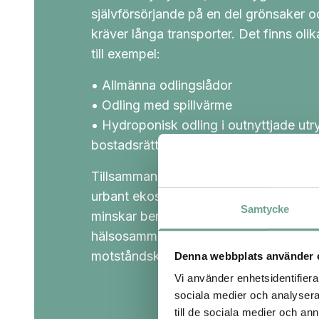
självförsörjande på en del grönsaker o
kräver långa transporter.
Det finns olika
till exempel:
• Allmänna odlingslådor
• Odling med spillvärme
• Hydroponisk odling i outnyttjade ut
bostadsrättsföreningar och hyreshus
Tillsammans kan dessa åtgärder främja 
urbant ekosystem där lokal livsmedels
Samtycke
minskar beroendet av importerade varo
hälsosammare matvanor och stärker s
motståndskraft mot externa försörjning
Denna webbplats använder 
Vi använder enhetsidentifierar
sociala medier och analysera 
till de sociala medier och a