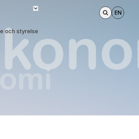
EN
e och styrelse