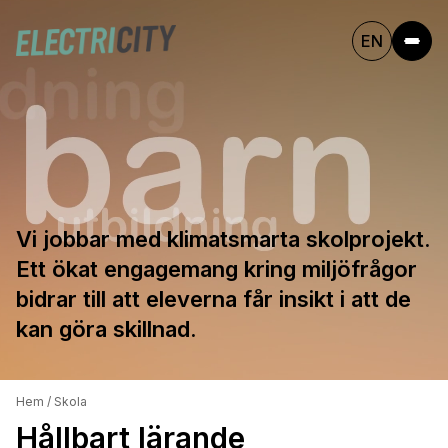
EN
Vi jobbar med klimatsmarta skolprojekt.
Ett ökat engagemang kring miljöfrågor
bidrar till att eleverna får insikt i att de
kan göra skillnad.
Hem
/
Skola
Hållbart lärande