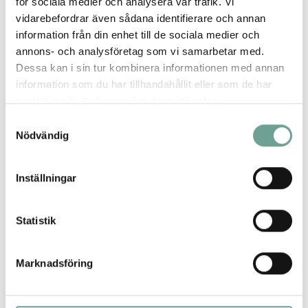
för sociala medier och analysera vår trafik. Vi
fördelar, nackdelar, vilka aktörer som kan ingå
vidarebefordrar även sådana identifierare och annan
och slutligen konstruera sin egen
information från din enhet till de sociala medier och
energigemenskap.
annons- och analysföretag som vi samarbetar med.
Dessa kan i sin tur kombinera informationen med annan
information som du har tillhandahållit eller som de har
samlat in när du har använt deras tjänster.
Samtyckesval
Nödvändig
Inställningar
Statistik
Marknadsföring