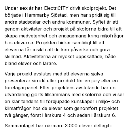
Under sex år har
ElectriCITY drivit skolprojekt. Det
började i Hammarby Sjöstad, men har spridit sig till
andra stadsdelar och andra kommuner. Syftet är att
genom aktiviteter och projekt på skolorna bidra till att
skapa medvetenhet och engagemang kring miljöfrågor
hos eleverna. Projekten bidrar samtidigt till att
eleverna får insikt i att de kan påverka och göra
skillnad. Aktiviteterna är mycket uppskattade, både
bland elever och lärare.
Varje projekt avslutas med att eleverna själva
presenterar sin idé eller produkt för en jury eller en
företagarpanel. Efter projektens avslutande har en
utvärdering gjorts tillsammans med skolorna och vi ser
en klar tendens till fördjupade kunskaper i miljö- och
klimatfrågor hos de elever som genomfört projektet
två gånger, först i årskurs 4 och sedan i årskurs 6.
Sammantaget har närmare 3.000 elever deltagit i