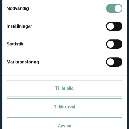
Samtyckesval
Nödvändig
Missa inga nyheter!
Epost
Inställningar
Jag samtycker till
behandling av mina
personuppgifter
Statistik
Marknadsföring
Tillåt alla
Projekt
Tillåt urval
Om oss
Avvisa