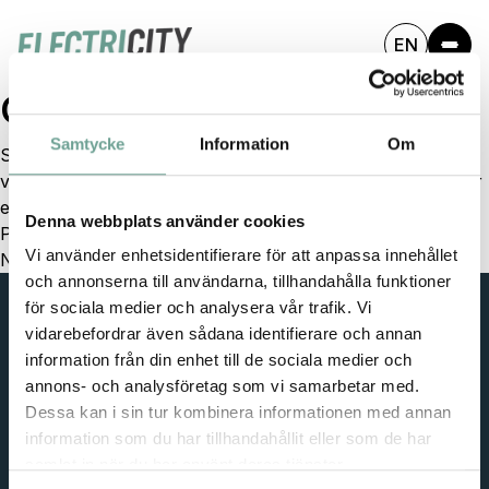
EN
Gruppupphandling
Hem
/
FAQ
/
Gruppupphandling
Samtycke
Information
Om
Som ett första steg kan ElectriCITY initiera
volymrabatterade gruppupphandlingar av laddpunkter för
elbilar.
Denna webbplats använder cookies
Previous:
Plattform
Vi använder enhetsidentifierare för att anpassa innehållet
Next:
Fossilfria transporter
och annonserna till användarna, tillhandahålla funktioner
för sociala medier och analysera vår trafik. Vi
vidarebefordrar även sådana identifierare och annan
information från din enhet till de sociala medier och
annons- och analysföretag som vi samarbetar med.
ElectriCITY är ett medborgarinitiativ för att minska
Dessa kan i sin tur kombinera informationen med annan
städers klimatavtryck i samarbete med invånare,
information som du har tillhandahållit eller som de har
företag, forskare och kommuner/stadsdelar.
samlat in när du har använt deras tjänster.