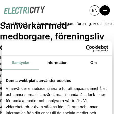
EN
Samverkan med
Hem
/
FAQ
/
Samverkan med medborgare, föreningsliv och lokala
medborgare, föreningsliv
och lokala aktörer.
Initiera och handleda olika insatser i samverkan med
Samtycke
Information
Om
medborgare, föreningsliv och andra lokala aktörer. Det
kan handla om större publika arrangemang, studiecirklar,
föreläsningar/presentationer och dialoger, event, digitala
Denna webbplats använder cookies
plattformar kring olika ämnen inom området cirkulär
ekonomi. Teman kan vara textil, livsmedel, matsvinn,
Vi använder enhetsidentifierare för att anpassa innehållet
återbruk, lappa & laga, klädbytardagar, lokala
och annonserna till användarna, tillhandahålla funktioner
matmarknader. Här öppnar kommunen upp platser för
för sociala medier och analysera vår trafik. Vi
aktiviteter och civilsamhället får hjälp med initiativ.
vidarebefordrar även sådana identifierare och annan
Previous:
Starta urban odling
information från din enhet till de sociala medier och