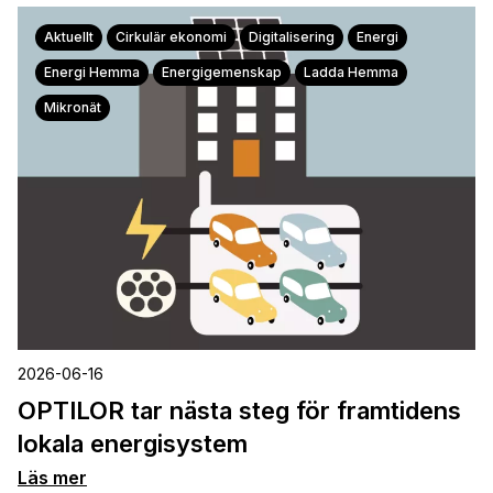
Aktuellt
Cirkulär ekonomi
Digitalisering
Energi
Energi Hemma
Energigemenskap
Ladda Hemma
Mikronät
2026-06-16
OPTILOR tar nästa steg för framtidens
lokala energisystem
Läs mer