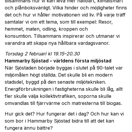
tillsammans hur vi kan leva mer hållbart, klimatsmart
och plånboksvänligt. Vilka hinder och möjligheter finns
det och hur vi håller motivationen vid liv. På varje träff
samtalar vi om ett tema, som till exempel: Resor,
hemmet, maten, odling, kroppen och
konsumtion. Tillsammans inspirerar och utmanar vi
varandra att skapa nya hållbara vardagsvanor.
Torsdag 2 februari kl 19.15–20.30
Hammarby Sjöstad – världens första miljöstad
När Sjöstaden började byggas i slutet på 90-talet var
miljömålen högt ställda. Det skulle bli en modern
stadsdel, byggd på den senaste miljötekniken.
Energiförbrukningen i fastigheterna skulle bli låg, allt
fler skulle välja kollektivtrafiken, soporna skulle
omvandlas till fjärrvärme och matresterna till biogas.
Hur gick det? Hur fungerar det i dag? Och hur kan vi
som bor i Hammarby Sjöstad bidra till att det kan
fungera ännu bättre?