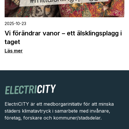
2025-10-23
Vi förändrar vanor – ett älsklingsplagg i
taget
Läs mer
ElectriCITY är ett medborgarinitiativ för att minska
städers klimatavtryck i samarbete med invånare,
företag, forskare och kommuner/stadsdelar.