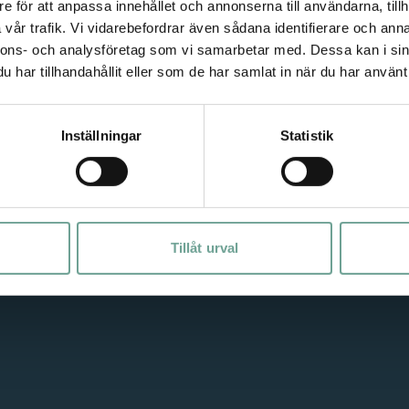
e för att anpassa innehållet och annonserna till användarna, tillh
vår trafik. Vi vidarebefordrar även sådana identifierare och anna
nnons- och analysföretag som vi samarbetar med. Dessa kan i sin
har tillhandahållit eller som de har samlat in när du har använt 
Om oss
Om oss
Inställningar
Statistik
Historik
ekonomi
Medlemmar
ing
Kontakt
Tillåt urval