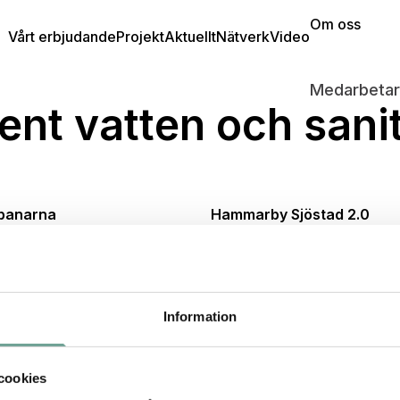
Om oss
Vårt erbjudande
Projekt
Aktuellt
Nätverk
Video
Medarbetar
ent vatten och sanit
panarna
Hammarby Sjöstad 2.0
Information
cookies