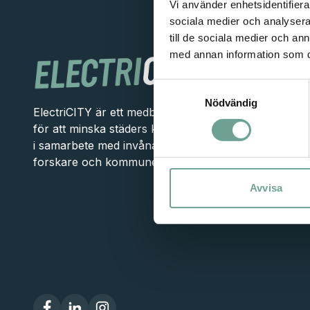
Vi använder enhetsidentifierar
sociala medier och analysera 
till de sociala medier och a
med annan information som du 
Projekt
Samtyckesval
Energi
Nödvändig
ElectriCITY är ett medborgarinitiativ
Transport
för att minska städers klimatavtryck
i samarbete med invånare, företag,
Cirkulär 
forskare och kommuner/stadsdelar.
Digitaliser
Avvisa
Skola