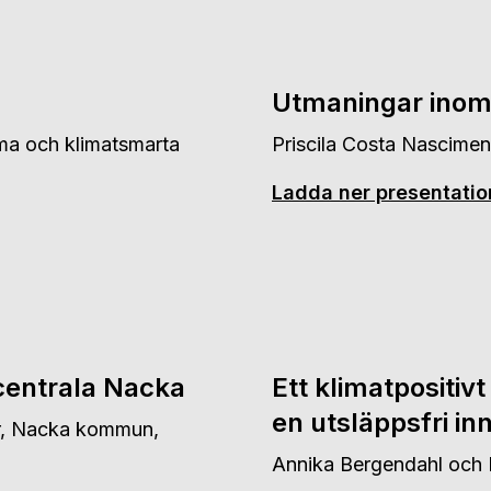
Utmaningar inom 
ma och klimatsmarta
Priscila Costa Nascime
Ladda ner presentati
centrala Nacka
Ett klimatpositiv
en utsläppsfri in
ör, Nacka kommun,
Annika Bergendahl och 