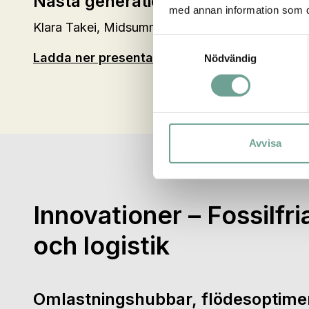
Nästa generations solpanel tillver
med annan information som du 
Klara Takei, Midsummer
Samtyckesval
Ladda ner presentationen
Nödvändig
Avvisa
Innovationer – Fossilfri
och logistik
Omlastningshubbar, flödesoptime