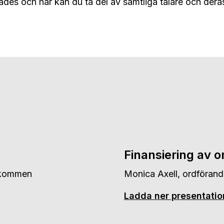
des och här kan du ta del av samtliga talare och dera
Finansiering av 
älkommen
Monica Axell, ordförand
Ladda ner presentati