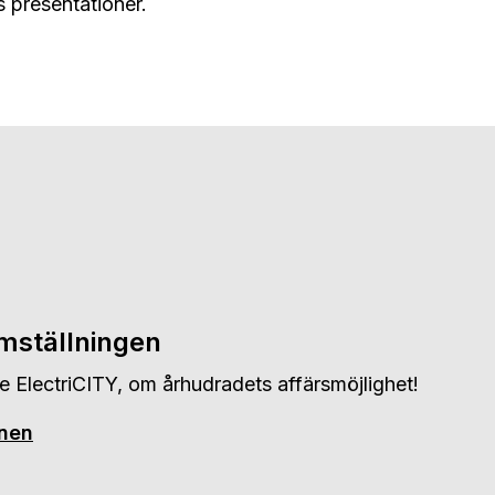
s presentationer.
omställningen
e ElectriCITY, om århudradets affärsmöjlighet!
onen