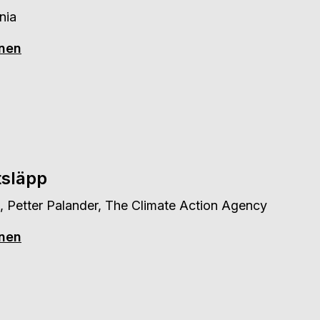
nia
onen
tsläpp
, Petter Palander, The Climate Action Agency
onen