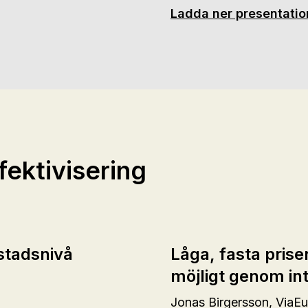
Ladda ner presentati
fektivisering
stadsnivå
Låga, fasta prise
möjligt genom int
Jonas Birgersson, ViaE