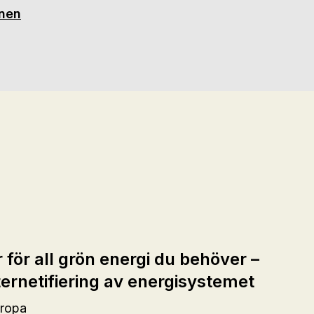
onen
r för all grön energi du behöver –
ernetifiering av energisystemet
uropa