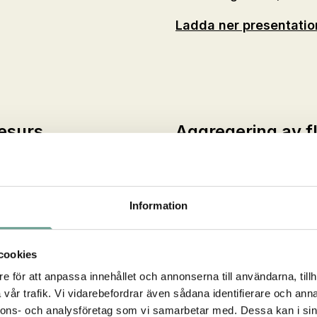
Ladda ner presentati
resurs
Aggregering av fl
som en tjänst
Jonas Thyni, Recap Po
Information
Ladda ner presentati
cookies
e för att anpassa innehållet och annonserna till användarna, tillh
vår trafik. Vi vidarebefordrar även sådana identifierare och anna
nnons- och analysföretag som vi samarbetar med. Dessa kan i sin