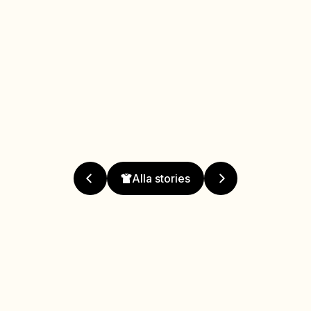
Alla stories
Mitt älsklingsplagg
Varför är det ditt älsklingsplagg?
Både snygg och praktisk med massor av fickor