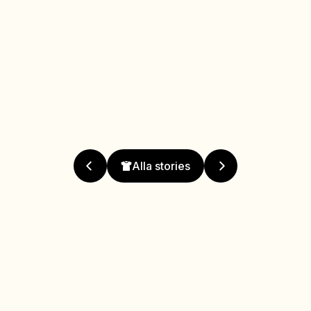
Alla stories
Mitt älsklingsplagg
Varför är det ditt älsklingsplagg?
De är mina älsklingsplagg för dom är snygga,
bekväma och gjorda av 100% organiskt bomull!