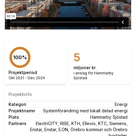
5
100
%
miljoner kr
Projektperiod
i anslag för Hammarby
Okt 2021
-
Dec 2024
Sjöstad
Projektinfo
Kategori
Energi
Projektnamn
Systemförändring med lokalt delad energi
Plats
Hammarby Sjöstad
Partners
ElectriCITY, RISE, KTH, Ellevio, KTC, Siemens,
Enstar, Enstar, E.ON, Örebro kommun och Örebro
bostäder.