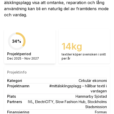
älsklingsplagg visa att omtanke, reparation och lång
användning kan bli en naturlig del av framtidens mode
och vardag.
34
%
14
kg
Projektperiod
textiler köper svensken i snitt
Dec 2025
-
Nov 2027
per år
Projektinfo
Kategori
Cirkulär ekonomi
Projektnamn
#mittälsklingsplagg – hållbar textil i
vardagen
Plats
Hammarby Sjöstad
Partners
IVL, ElectriCITY, Slow Fashion Hub, Stockholms
Stadsmission
Finansiering
Formas