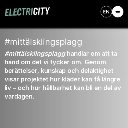
EN
#mittälsklingsplagg
#mittälsklingsplagg
handlar om att ta
hand om det vi tycker om. Genom
berättelser, kunskap och delaktighet
visar projektet hur kläder kan få längre
liv – och hur hållbarhet kan bli en del av
vardagen.