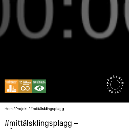
Hem
/
Projekt
/
#mittälsklingsplagg
#mittälsklingsplagg –