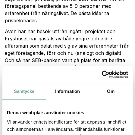
företagspanel bestående av 5-9 personer med
erfarenhet från näringslivet. De bästa idéerna
prisbelönades.
Även här har besök utifrån ingått i projektet och
Fryshuset har gästats av både yngre och äldre
affärsmän som delat med sig av sina erfarenheter från
eget företagande, förr och nu (analogt och digitalt).
Och så har SEB-banken varit på plats för att berätta
om en banks olika uppdrag, från sparformer och
bolagsformer till lånevillkor för privatpersoner och
bolag. Bra kunskaper att ha sig om man tänker satsa
på eget företagande inom miljösektorn.
Samtycke
Information
Om
Det var högt till tak då alla idéer och uppslag
presenterades på Fryshuset, bland annat green app
Denna webbplats använder cookies
för ett hållbart liv, pantbank för plast, solcellskapell
för släpjollar, miljövänlig bilrengöring, tunnelbanevagn
Vi använder enhetsidentifierare för att anpassa innehållet
med plats för cyklar, matkedja med egen odling, segel
och annonserna till användarna, tillhandahålla funktioner