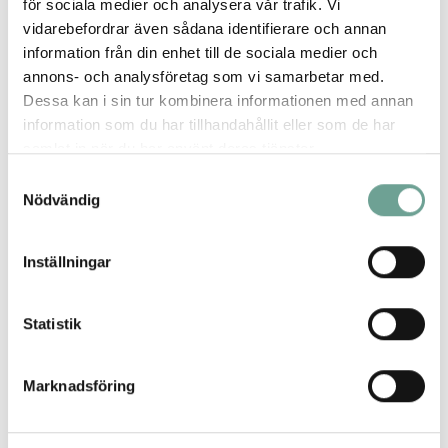
med solceller, spårbar plånbok, fingeravläsare till
för sociala medier och analysera vår trafik. Vi
klassrummen och miljövänliga tuschpennor.
vidarebefordrar även sådana identifierare och annan
information från din enhet till de sociala medier och
– Sammantaget har nu cirka 1 000 elever deltagit i den
annons- och analysföretag som vi samarbetar med.
här formen av aktiviter. Och vem vet, kanske kommer
Dessa kan i sin tur kombinera informationen med annan
någon av alla dessa idéer att förverkligas. Det finns i
information som du har tillhandahållit eller som de har
alla fall realistiska förutsättningar för flertalet av de
samlat in när du har använt deras tjänster.
produkter och tjänster som jag sett, säger Per
Samtyckesval
Andersson.
Nödvändig
Framtidsspanarna och Start Up kommer att fortsätta
även under 2021.
Inställningar
Statistik
Relaterade artiklar
Alla artiklar
Marknadsföring
Skola