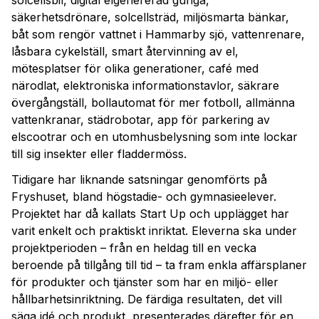
solcellsbil, digital elgenererad gunga,
säkerhetsdrönare, solcellsträd, miljösmarta bänkar,
båt som rengör vattnet i Hammarby sjö, vattenrenare,
låsbara cykelställ, smart återvinning av el,
mötesplatser för olika generationer, café med
närodlat, elektroniska informationstavlor, säkrare
övergångställ, bollautomat för mer fotboll, allmänna
vattenkranar, städrobotar, app för parkering av
elscootrar och en utomhusbelysning som inte lockar
till sig insekter eller fladdermöss.
Tidigare har liknande satsningar genomförts på
Fryshuset, bland högstadie- och gymnasieelever.
Projektet har då kallats Start Up och upplägget har
varit enkelt och praktiskt inriktat. Eleverna ska under
projektperioden – från en heldag till en vecka
beroende på tillgång till tid – ta fram enkla affärsplaner
för produkter och tjänster som har en miljö- eller
hållbarhetsinriktning. De färdiga resultaten, det vill
säga idé och produkt, presenterades därefter för en