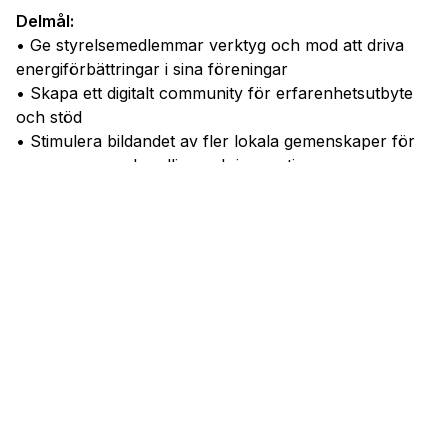
Delmål:
• Ge styrelsemedlemmar verktyg och mod att driva
energiförbättringar i sina föreningar
• Skapa ett digitalt community för erfarenhetsutbyte
och stöd
• Stimulera bildandet av fler lokala gemenskaper för
gemensam upphandling och innovation
42
%
Projektperiod
Maj 2025
-
Apr 2028
Projektinfo