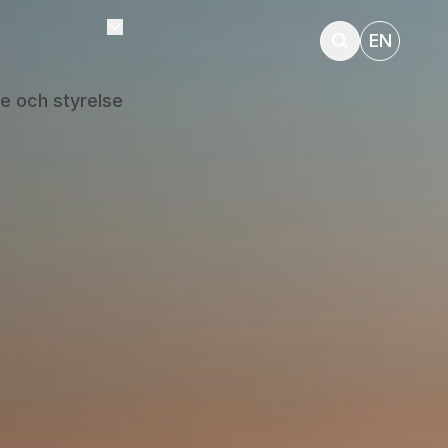
EN
e och styrelse