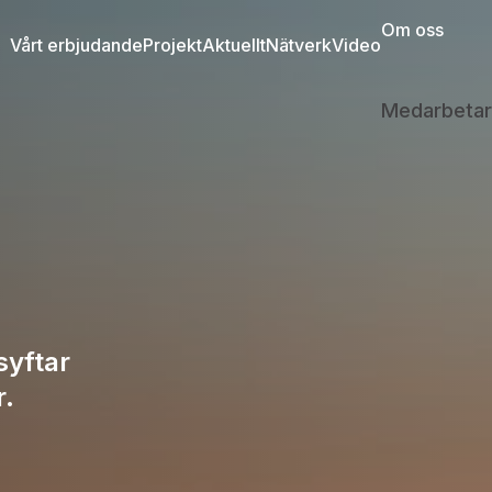
Om oss
Vårt erbjudande
Projekt
Aktuellt
Nätverk
Video
Medarbetar
syftar
r.