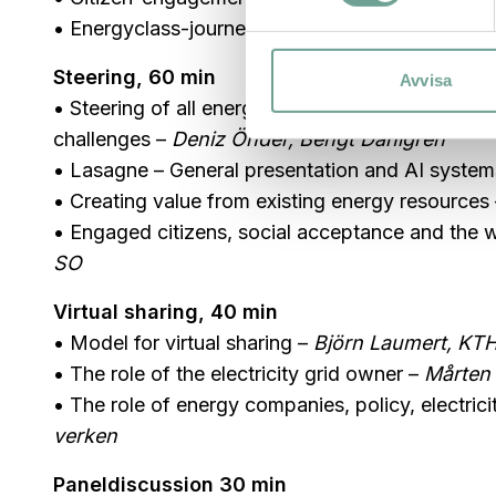
• Energyclass-journey –
Jan Fransson, Energy
Steering, 60 min
Avvisa
• Steering of all energy resources to reduce cos
challenges –
Deniz Önder, Bengt Dahlgren
• Lasagne – General presentation and AI syste
• Creating value from existing energy resources
• Engaged citizens, social acceptance and the w
SO
Virtual sharing, 40 min
• Model for virtual sharing –
Björn Laumert, K
• The role of the electricity grid owner –
Mårten 
• The role of energy companies, policy, electri
verken
Paneldiscussion 30 min