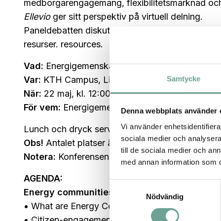
medborgarengagemang, flexibilitetsmarknad o
Ellevio
ger sitt perspektiv på virtuell delning.
Paneldebatten diskuterar utmaningar och hur vi 
resurser. resources.
Vad:
Energigemenskaper – delning och styrning a
Samtycke
Var:
KTH Campus, Lindstedtsvägen 9, våning 3,
När:
22 maj, kl. 12:00–16:00
För vem:
Energigemenskaper, energibolag, forsk
Denna webbplats använder 
Vi använder enhetsidentifierar
Lunch och dryck serveras kostnadsfritt
sociala medier och analysera 
Obs!
Antalet platser är begränsat
till de sociala medier och a
Notera:
Konferensen hålls på engelska eftersom vi
med annan information som du 
AGENDA:
Samtyckesval
Energy communities, 30 min
Nödvändig
• What are Energy Communities? –
Josefin Dan
• Citizen-engagement in energy –
Jörgen Lööf, 