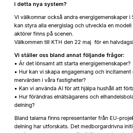
i detta nya system?
Vi välkomnar också andra energigemenskaper i Sve
kan styra alla energislag och utveckla en modell f
aktörer finns på scenen.
Välkommen till KTH den 22 maj för en halvdag
Vi ställer oss bland annat följande frågor:
• Är det lönsamt att starta energigemenskaper?
• Hur kan vi skapa engagemang och incitament 
mervärden i våra fastigheter?
• Kan vi använda AI för att hjälpa hushåll att för
• Hur förändras elnätsägarens och elhandelsbolaget
delning?
Bland talarna finns representanter från EU-proje
delning har utforskats. Det medborgardrivna init