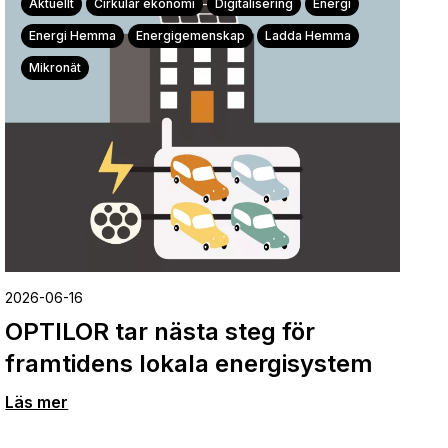
Aktuellt
Cirkulär ekonomi
Digitalisering
Energi
Energi Hemma
Energigemenskap
Ladda Hemma
Mikronät
2026-06-16
OPTILOR tar nästa steg för
framtidens lokala energisystem
Läs mer