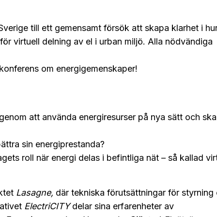
rige till ett gemensamt försök att skapa klarhet i hur
ör virtuell delning av el i urban miljö. Alla nödvändiga
skonferens om energigemenskaper!
genom att använda energiresurser på nya sätt och sk
bättra sin energiprestanda?
s roll när energi delas i befintliga nät – så kallad virt
ktet
Lasagne,
där tekniska förutsättningar för styrning
iativet
ElectriCITY
delar sina erfarenheter av