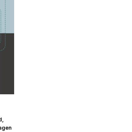
d,
lagen