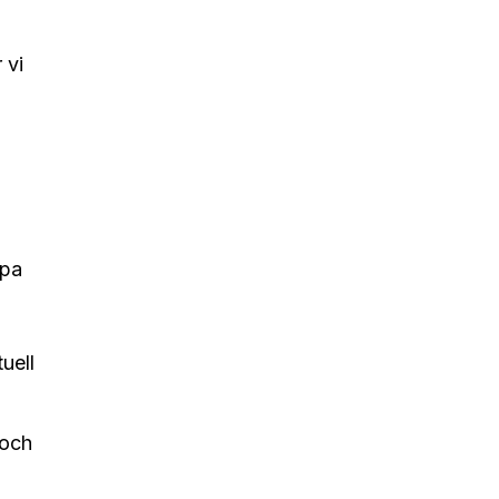
 vi
apa
uell
 och