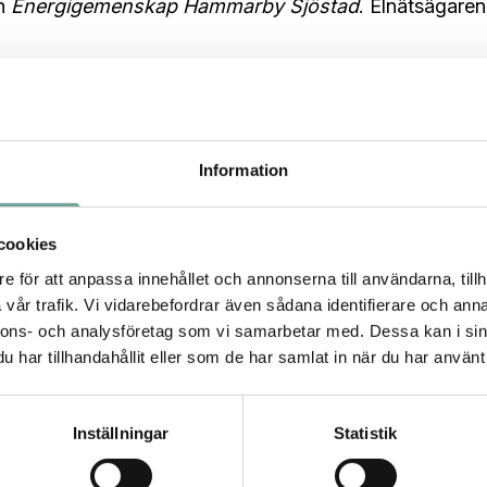
ch
Energigemenskap Hammarby Sjöstad
. Elnätsägaren
kan skapa värde tillsammans genom att investera i nya
v alla energiresurser
Information
 sal D3
are och tjänsteleverantörer
cookies
e för att anpassa innehållet och annonserna till användarna, tillh
vår trafik. Vi vidarebefordrar även sådana identifierare och anna
nnons- och analysföretag som vi samarbetar med. Dessa kan i sin
 har internationella talare på plats.
har tillhandahållit eller som de har samlat in när du har använt 
Inställningar
Statistik
ielsson, ElectriCITY
ElectriCITY