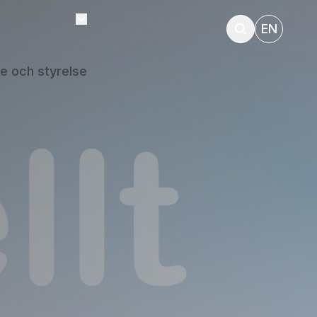
EN
e och styrelse