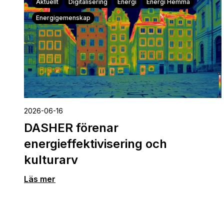
Aktuellt
Digitalisering
Energi
Energi Hemma
Energigemenskap
2026-06-16
DASHER förenar
energieffektivisering och
kulturarv
Läs mer