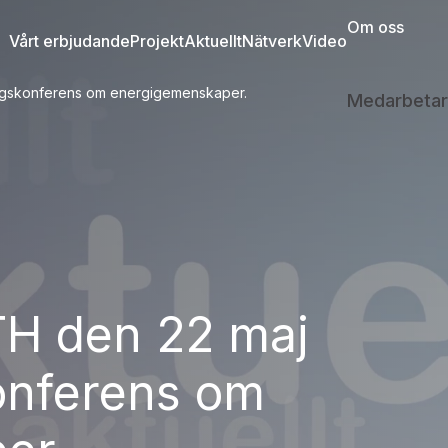
Om oss
Vårt erbjudande
Projekt
Aktuellt
Nätverk
Video
dagskonferens om energigemenskaper.
Medarbetar
TH den 22 maj
onferens om