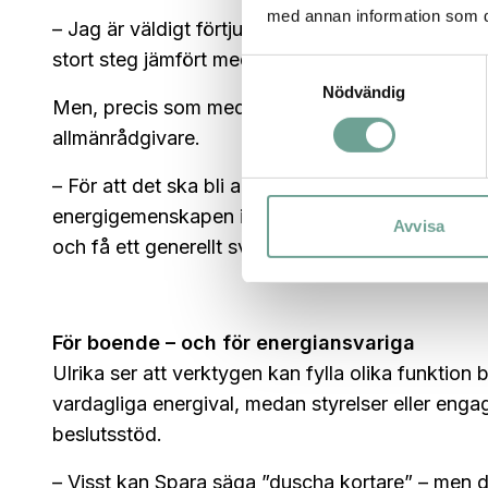
med annan information som du 
– Jag är väldigt förtjust i de här språkmodellern
stort steg jämfört med att leta information i tabe
Samtyckesval
Nödvändig
Men, precis som med kontrollrummet, ställer hon
allmänrådgivare.
– För att det ska bli användbart i vår kontext be
energigemenskapen i Hammarby Sjöstad. Annars ä
Avvisa
och få ett generellt svar.
För boende – och för energiansvariga
Ulrika ser att verktygen kan fylla olika funktion
vardagliga energival, medan styrelser eller eng
beslutsstöd.
– Visst kan Spara säga ”duscha kortare” – men