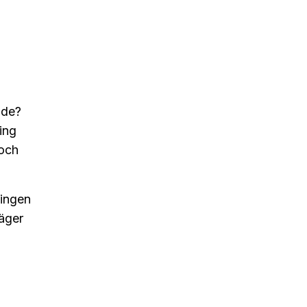
nde?
ing
och
lingen
säger