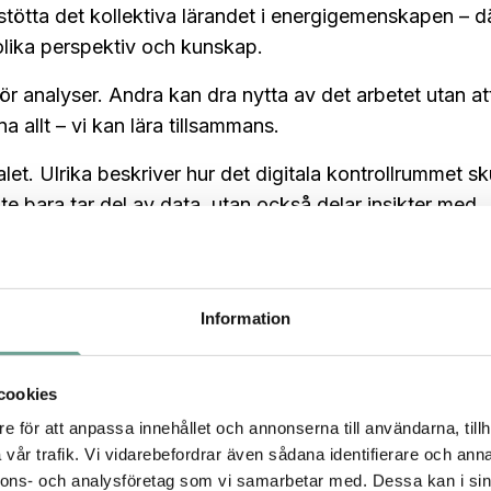
stötta det kollektiva lärandet i energigemenskapen – d
olika perspektiv och kunskap.
r analyser. Andra kan dra nytta av det arbetet utan at
a allt – vi kan lära tillsammans.
. Ulrika beskriver hur det digitala kontrollrummet sk
 bara tar del av data, utan också delar insikter med
ot intressant i datan, då kan man dela det med andra. 
t kan bli ett nav i det gemensamma arbetet.
Information
cookies
e för att anpassa innehållet och annonserna till användarna, tillh
l liknande ChatGPT, väckte också intresse. Ulrika ser
vår trafik. Vi vidarebefordrar även sådana identifierare och anna
 naturligt språk – och få svar som går att förstå.
nnons- och analysföretag som vi samarbetar med. Dessa kan i sin