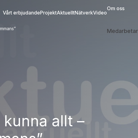
Om oss
Vårt erbjudande
Projekt
Aktuellt
Nätverk
Video
lsammans”
Medarbetar
 kunna allt –