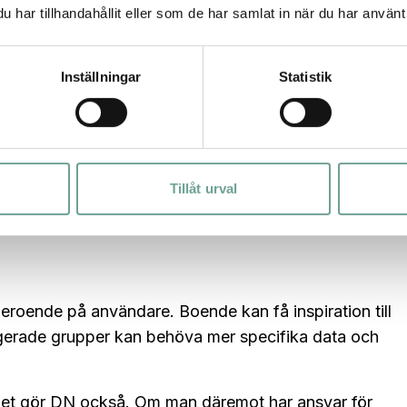
har tillhandahållit eller som de har samlat in när du har använt 
a. Att man kan ha en dialog och prata om sitt problem är
ller eller tekniska dokument.
Inställningar
Statistik
 krav på att
Spara
ska vara mer än en digital
höver Spara kunna ta hänsyn till information inom
r risken att man lika gärna kan fråga en vanlig chatt
Tillåt urval
 beroende på användare. Boende kan få inspiration till
agerade grupper kan behöva mer specifika data och
 det gör DN också. Om man däremot har ansvar för