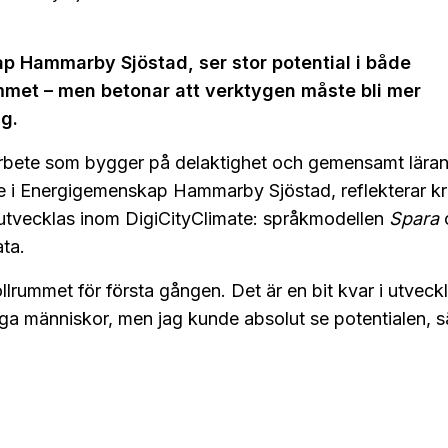
ap Hammarby Sjöstad, ser stor potential i både
ummet – men betonar att verktygen måste bli mer
g.
giarbete som bygger på delaktighet och gemensamt lära
nde i Energigemenskap Hammarby Sjöstad, reflekterar kr
u utvecklas inom DigiCityClimate: språkmodellen
Spara
ata.
lrummet för första gången. Det är en bit kvar i utveck
anliga människor, men jag kunde absolut se potentialen, 