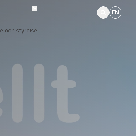
EN
e och styrelse