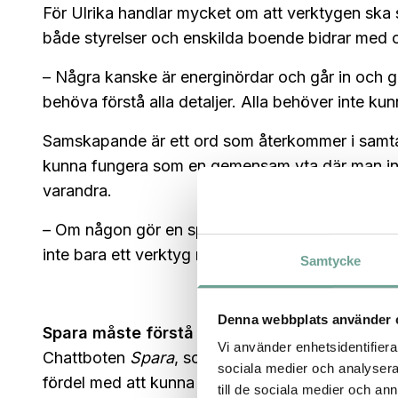
För Ulrika handlar mycket om att verktygen ska 
både styrelser och enskilda boende bidrar med 
– Några kanske är energinördar och går in och gö
behöva förstå alla detaljer. Alla behöver inte kunn
Samskapande är ett ord som återkommer i samtalet
kunna fungera som en gemensam yta där man inte
varandra.
– Om någon gör en spännande vy eller hittar någ
inte bara ett verktyg man använder en gång – de
Samtycke
Denna webbplats använder 
Spara måste förstå vår vardag
Vi använder enhetsidentifierar
Chattboten
Spara
, som bygger på en språkmodel
sociala medier och analysera 
fördel med att kunna formulera sina energifrågor i
till de sociala medier och a