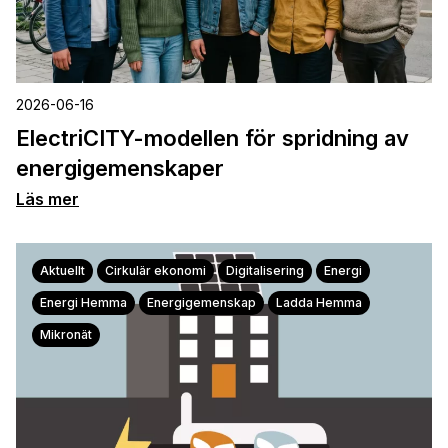
2026-06-16
ElectriCITY-modellen för spridning av
energigemenskaper
Läs mer
Aktuellt
Cirkulär ekonomi
Digitalisering
Energi
Energi Hemma
Energigemenskap
Ladda Hemma
Mikronät