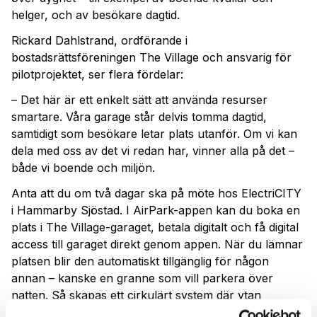
helger, och av besökare dagtid.
Rickard Dahlstrand, ordförande i
bostadsrättsföreningen The Village och ansvarig för
pilotprojektet, ser flera fördelar:
– Det här är ett enkelt sätt att använda resurser
smartare. Våra garage står delvis tomma dagtid,
samtidigt som besökare letar plats utanför. Om vi kan
dela med oss av det vi redan har, vinner alla på det –
både vi boende och miljön.
Anta att du om två dagar ska på möte hos ElectriCITY
i Hammarby Sjöstad. I AirPark-appen kan du boka en
plats i The Village-garaget, betala digitalt och få digital
access till garaget direkt genom appen. När du lämnar
platsen blir den automatiskt tillgänglig för någon
annan – kanske en granne som vill parkera över
natten. Så skapas ett cirkulärt system där ytan
används bättre, utan att någon behöver bygga nytt.