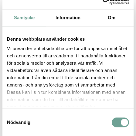
Samtycke
Information
Om
Från tom yta till resurs
AirParks lösning kan bli en pusselbit i framtidens
hållbara stadsplanering.
Denna webbplats använder cookies
Om fler parkeringsplatser kan samnyttjas samt hyras
ut och bokas digitalt minskar behovet av att bygga nya
Vi använder enhetsidentifierare för att anpassa innehållet
garage – vilket både sparar resurser och frigör yta till
och annonserna till användarna, tillhandahålla funktioner
annat: grönytor, cykelbanor eller lekplatser.
för sociala medier och analysera vår trafik. Vi
vidarebefordrar även sådana identifierare och annan
Företaget samarbetar redan med laddtjänster som
information från din enhet till de sociala medier och
Waybler, vilket gör det möjligt att boka plats med
annons- och analysföretag som vi samarbetar med.
tillgång till elbilsladdning. På sikt kan systemet också
Dessa kan i sin tur kombinera informationen med annan
kopplas ihop med bilpooler och andra
information som du har tillhandahållit eller som de har
mobilitetstjänster, så att bilresor planeras smartare
samlat in när du har använt deras tjänster.
och blir färre.
Samtyckesval
– När parkeringen blir digital och delad frigörs både
Nödvändig
yta, tid och klimatutrymme, säger Anton Sjöberg.