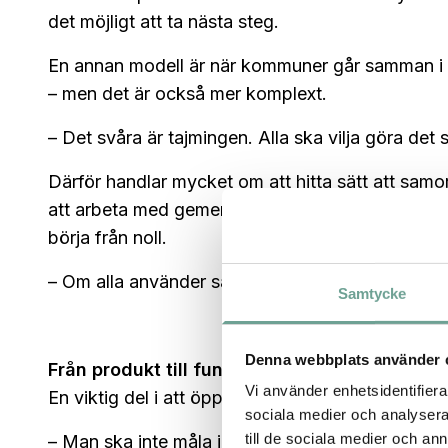
det möjligt att ta nästa steg.
En annan modell är när kommuner går samman i 
– men det är också mer komplext.
– Det svåra är tajmingen. Alla ska vilja göra det 
Därför handlar mycket om att hitta sätt att samor
att arbeta med gemensamma kravbilder, där erfare
börja från noll.
– Om alla använder samma krav får det mycket stö
Samtycke
Denna webbplats använder 
Från produkt till funktion
Vi använder enhetsidentifierar
En viktig del i att öppna för innovation är hur be
sociala medier och analysera 
till de sociala medier och a
– Man ska inte måla in sig i att man ska köpa en