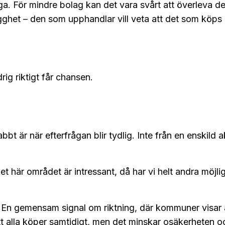
a. För mindre bolag kan det vara svårt att överleva d
ygghet – den som upphandlar vill veta att det som köps
ig riktigt får chansen.
t är när efterfrågan blir tydlig. Inte från en enskild a
et här området är intressant, då har vi helt andra möjli
 En gemensam signal om riktning, där kommuner visar a
tt alla köper samtidigt, men det minskar osäkerheten o