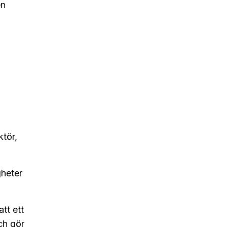
en
ktör,
gheter
tt ett
ch gör