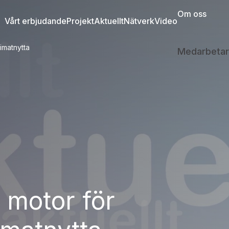
Om oss
Vårt erbjudande
Projekt
Aktuellt
Nätverk
Video
imatnytta
Medarbetar
motor för