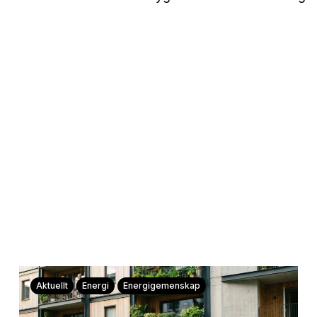
Aktuellt
Energi
Energigemenskap