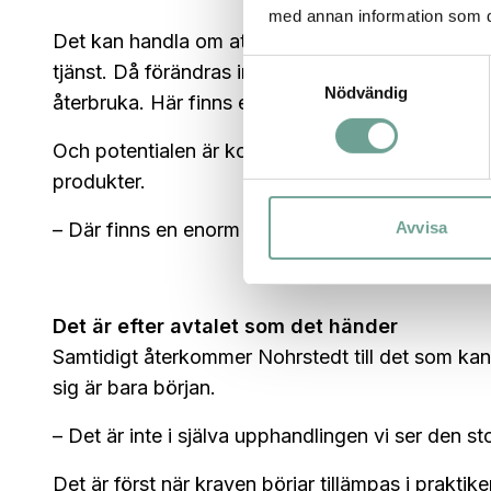
med annan information som du 
Det kan handla om att upphandla funktion i ställe
Samtyckesval
tjänst. Då förändras incitamenten. Leverantören f
Nödvändig
återbruka. Här finns en tydlig koppling till cir
Och potentialen är konkret. På möbelsidan sitte
produkter.
Avvisa
– Där finns en enorm potential. Man kan spara pe
Det är efter avtalet som det händer
Samtidigt återkommer Nohrstedt till det som kan
sig är bara början.
– Det är inte i själva upphandlingen vi ser den st
Det är först när kraven börjar tillämpas i prakti