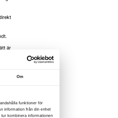
irekt
edt.
ätt är
tt
Om
andahålla funktioner för
n information från din enhet
 tur kombinera informationen