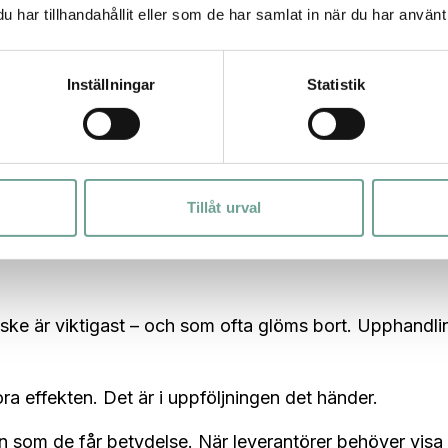
har tillhandahållit eller som de har samlat in när du har använt 
t för produkt – till exempel datorer eller möbler som e
år ett intresse av att förlänga livslängden, reparera oc
Inställningar
Statistik
kulär ekonomi, där både klimat och ekonomi påverkas.
r många kommuner redan på stora lager av fullt funge
Tillåt urval
ngar och samtidigt göra en stor miljövinst.
ske är viktigast – och som ofta glöms bort. Upphandli
ora effekten. Det är i uppföljningen det händer.
ken som de får betydelse. När leverantörer behöver visa 