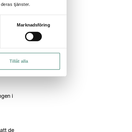
deras tjänster.
n
h
Marknadsföring
rande
Tillåt alla
ngen i
att de