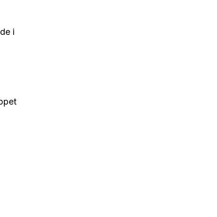
de i
appet