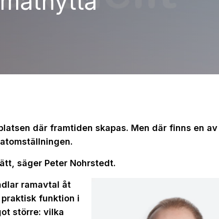
imatnytta
platsen där framtiden skapas. Men där finns en av
matomställningen.
rätt, säger Peter Nohrstedt.
dlar ramavtal åt
raktisk funktion i
t större: vilka