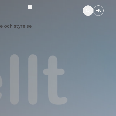
EN
e och styrelse