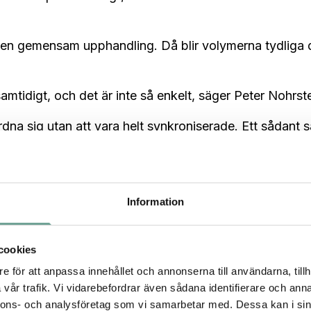
en gemensam upphandling. Då blir volymerna tydliga d
samtidigt, och det är inte så enkelt, säger Peter Nohrst
dna sig utan att vara helt synkroniserade. Ett sådant s
nheter delas och fler kan ställa relevanta krav utan a
rre effekt än om alla gör på sitt eget sätt.
Information
cookies
e för att anpassa innehållet och annonserna till användarna, tillh
hovet formuleras.
vår trafik. Vi vidarebefordrar även sådana identifierare och anna
nnons- och analysföretag som vi samarbetar med. Dessa kan i sin
 vara. Man kan tänka friare.