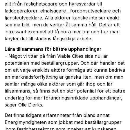
allt ifrån fastighetsägare och hyresvärdar till
laddoperatörer, elnätsägare , fordonsutvecklare och
tjänsteutvecklare. Alla aktörer kanske inte ser exakt
samma bild, men de verkar åt samma håll. Det är ett
intressant exempel att få höra mer om och hur man
knyter det till stadens långsiktiga arbete.
Lära tillsammans för bättre upphandlingar
– Något vi tittar på från Viable Cities sida nu, är
potentialen med beställargrupper. Och där handlar det
om att varje enskilds aktörs förmåga att kunna bedriva
en marknadsförflyttning är ganska liten, men om man
samlar många olika aktörer som går ihop och lär
tillsammans, så finns det en stor potential för ett bättre
underlag för mer förändringsinriktade upphandlingar,
säger Olle Dierks.
Det finns tidigare erfarenheter från bland annat
Energimyndigheten som jobbat med beställargrupper
inom fastighetssektorn som innebar att kunskapen