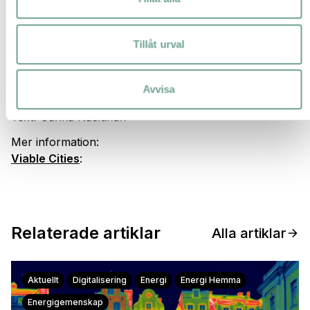
Olle Dierks medverkar på Kapitaldagen den 25
november och leder en paneldebatt representanter
från behovsägare, innovatörer, finansiärer och
Tillåt urval
systemoperatörer om vad som krävs för att finansiera
klimatneutrala städer.
Avvisa
Text: Carina Näslundh
Mer information:
Viable Cities
:
Relaterade artiklar
Alla artiklar
Aktuellt
Digitalisering
Energi
Energi Hemma
Energigemenskap