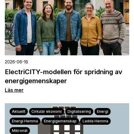
2026-06-16
ElectriCITY-modellen för spridning av
energigemenskaper
Läs mer
Aktuellt
Cirkulär ekonomi
Digitalisering
Energi
Energi Hemma
Energigemenskap
Ladda Hemma
Mikronät