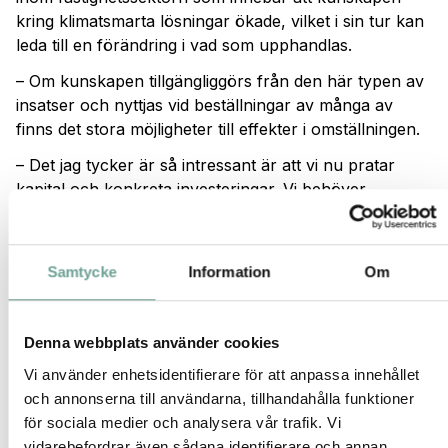
kring klimatsmarta lösningar ökade, vilket i sin tur kan
leda till en förändring i vad som upphandlas.
– Om kunskapen tillgängliggörs från den här typen av
insatser och nyttjas vid beställningar av många av
finns det stora möjligheter till effekter i omställningen.
– Det jag tycker är så intressant är att vi nu pratar
kapital och konkreta investeringar. Vi behöver
omvandla alla de insikter som vi har fått från olika
tester och innovationsinsatser till beslut om vad vi ska
investera i och satsa på. Det är spännande och det
Samtycke
Information
Om
hoppas jag att vi får se en del av under Kapitaldagen.
Klimatinvesteringsplaner
Denna webbplats använder cookies
Klimatinvesteringsplaner är ett nytt sätt för kommuner
och städer att ta fram planer som inkluderar ett
Vi använder enhetsidentifierare för att anpassa innehållet
samhälls- och företagsekonomiskt perspektiv på
och annonserna till användarna, tillhandahålla funktioner
åtgärder och investeringar. Det handlar om att ge en
för sociala medier och analysera vår trafik. Vi
samlad bild av de kommunala, regionala, statliga och
vidarebefordrar även sådana identifierare och annan